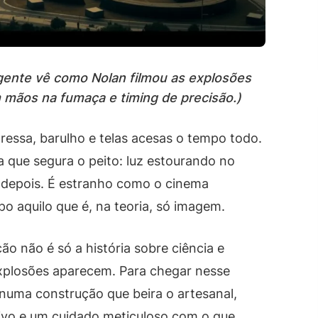
 gente vê como Nolan filmou as explosões
mãos na fumaça e timing de precisão.)
ressa, barulho e telas acesas o tempo todo.
 que segura o peito: luz estourando no
o depois. É estranho como o cinema
po aquilo que é, na teoria, só imagem.
ão não é só a história sobre ciência e
 explosões aparecem. Para chegar nesse
numa construção que beira o artesanal,
ivo e um cuidado meticuloso com o que